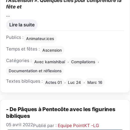
l’Ascension ». Quelques clés pour comprendre la
fête et
…
Lire la suite
Publics :
Animateur.ices
Temps et fêtes :
Ascension
Catégories :
,
,
Avec kamishibaï
Compilations
Documentation et réflexions
Textes bibliques :
,
,
Actes 01
Luc 24
Marc 16
- De Pâques à Pentecôte avec les figurines
bibliques
05 avril 2022
Publié par :
Equipe PointKT -LG