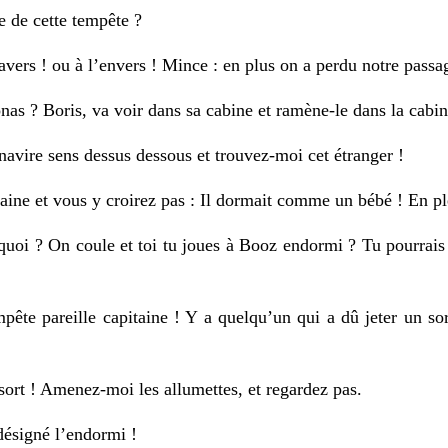
e de cette tempête ?
ravers ! ou à l’envers ! Mince : en plus on a perdu notre passa
nas ? Boris, va voir dans sa cabine et ramène-le dans la cabin
avire sens dessus dessous et trouvez-moi cet étranger !
taine et vous y croirez pas : Il dormait comme un bébé ! En pl
 quoi ? On coule et toi tu joues à Booz endormi ? Tu pourrais 
ête pareille capitaine ! Y a quelqu’un qui a dû jeter un sort
 sort ! Amenez-moi les allumettes, et regardez pas.
désigné l’endormi !