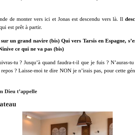
de de monter vers ici et Jonas est descendu vers là. Il
des
qui est prêt à partir.
t sur un grand navire (bis) Qui vers Tarsis en Espagne, s’en
Ninive ce qui ne va pas (bis)
vras-tu ? Jusqu’à quand faudra-t-il que je fuis ? N’auras-tu n
u repos ? Laisse-moi te dire NON je n’irais pas, pour cette gén
 Dieu t’appelle
bateau