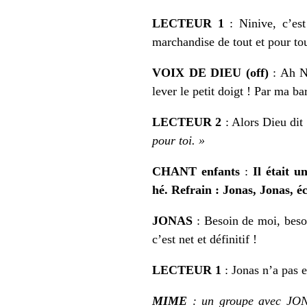
LECTEUR 1
: Ninive, c’est
marchandise de tout et pour tou
VOIX DE DIEU (off)
: Ah Ni
lever le petit doigt ! Par ma bar
LECTEUR 2
: Alors Dieu dit
pour toi. »
CHANT enfants
:
Il était u
hé.
Refrain : Jonas, Jonas, éc
JONAS
: Besoin de moi, besoi
c’est net et définitif !
LECTEUR 1
: Jonas n’a pas en
MIME
: un groupe avec JONAS