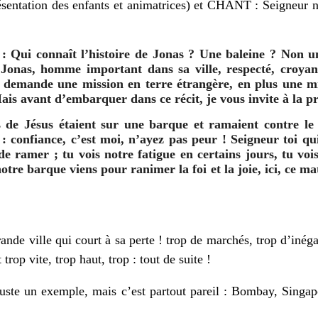
sentation des enfants et animatrices) et CHANT : Seigneur 
: Qui connaît l’histoire de Jonas ? Une baleine ? Non u
Jonas, homme important dans sa ville, respecté, croyant 
i demande une mission en terre étrangère, en plus une m
ais avant d’embarquer dans ce récit, je vous invite à la pr
s de Jésus étaient sur une barque et ramaient contre le 
 : confiance, c’est moi, n’ayez pas peur ! Seigneur toi qui
 de ramer ; tu vois notre fatigue en certains jours, tu vo
tre barque viens pour ranimer la foi et la joie, ici, ce mat
nde ville qui court à sa perte ! trop de marchés, trop d’inég
trop vite, trop haut, trop : tout de suite !
juste un exemple, mais c’est partout pareil : Bombay, Singa