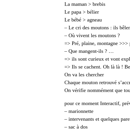
La maman > brebis
Le papa > bélier
Le bébé > agneau
– Le cri des moutons : ils bêlen
– Où vivent les moutons ?
=> Pré, plaine, montagne >>> 
– Que mangent-ils ? …
=> ils sont curieux et vont expl
=> Ils se cachent. Oh là là ! B
On va les chercher
Chaque mouton retrouvé s’accr
On vérifie nommément que tous
pour ce moment Interactif, pré
– marionnette
– intervenants et quelques paren
– sac à dos