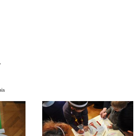
?
bis