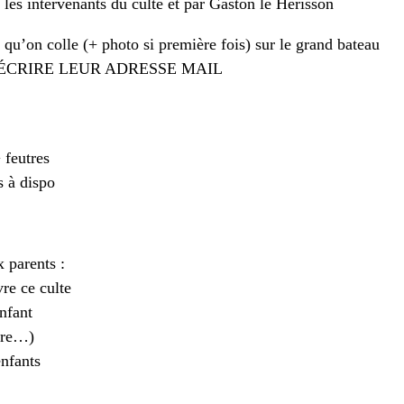
r les intervenants du culte et par Gaston le Hérisson
qu’on colle (+ photo si première fois) sur le grand bateau
 ÉCRIRE LEUR ADRESSE MAIL
 feutres
s à dispo
 parents :
vre ce culte
enfant
aire…)
nfants