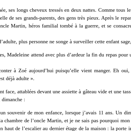
ée, ses longs cheveux tressés en deux nattes. Comme tous le
celle de ses grands-parents, des gens très pieux. Après le repas
cle Martin, héros familial tombé à la guerre, et se consacre
’adulte, plus personne ne songe à surveiller cette enfant sage, 
, Madeleine attend avec plus d’ardeur la fin du repas pour u
raconter à Zoé aujourd’hui puisqu’elle vient manger. Eh oui,
st déjà adulte ».
ont face, attablées devant une assiette à gâteau vide et une tas
x dimanche :
r un souvenir de mon enfance, lorsque j’avais 11 ans. Un di
a chambre de l’oncle Martin, et je ne sais pas pourquoi mon r
en haut de l’escalier au dernier étage de la maison : la porte 