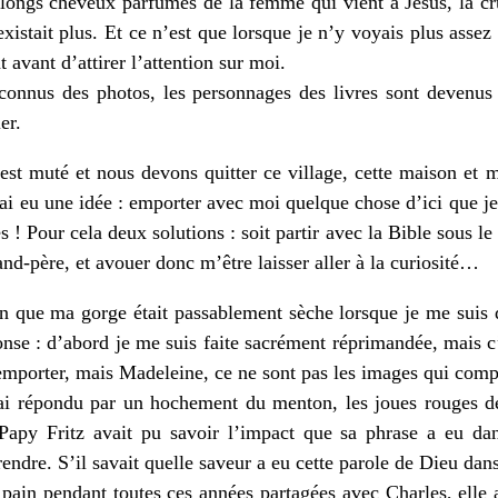
s longs cheveux parfumés de la femme qui vient à Jésus, la cr
istait plus. Et ce n’est que lorsque je n’y voyais plus assez 
 avant d’attirer l’attention sur moi.
nconnus des photos, les personnages des livres sont devenus
er.
st muté et nous devons quitter ce village, cette maison et 
i eu une idée : emporter avec moi quelque chose d’ici que je 
s ! Pour cela deux solutions : soit partir avec la Bible sous le
and-père, et avouer donc m’être laisser aller à la curiosité…
n que ma gorge était passablement sèche lorsque je me suis d
nse : d’abord je me suis faite sacrément réprimandée, mais c’é
’emporter, mais Madeleine, ce ne sont pas les images qui compt
J’ai répondu par un hochement du menton, les joues rouges d
i Papy Fritz avait pu savoir l’impact que sa phrase a eu d
dre. S’il savait quelle saveur a eu cette parole de Dieu dan
in pendant toutes ces années partagées avec Charles, elle a