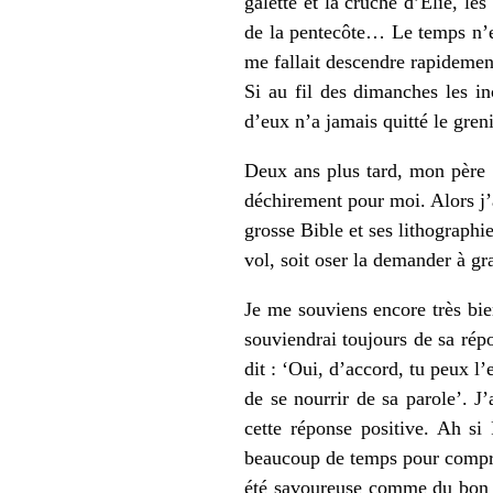
galette et la cruche d’Elie, le
de la pentecôte… Le temps n’ex
me fallait descendre rapidement
Si au fil des dimanches les i
d’eux n’a jamais quitté le greni
Deux ans plus tard, mon père e
déchirement pour moi. Alors j’a
grosse Bible et ses lithographie
vol, soit oser la demander à gr
Je me souviens encore très bie
souviendrai toujours de sa répo
dit : ‘Oui, d’accord, tu peux l
de se nourrir de sa parole’. 
cette réponse positive. Ah s
beaucoup de temps pour compren
été savoureuse comme du bon pa