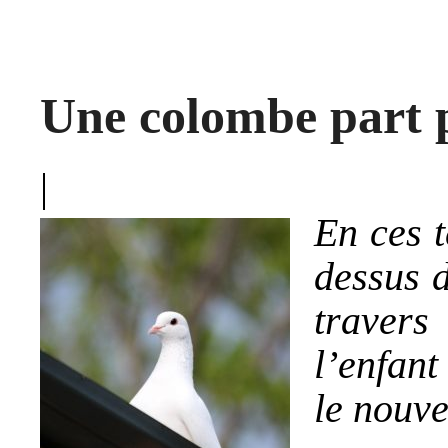
Une colombe part 
|
En ces t
dessus d
travers
l’enfant
le nouv