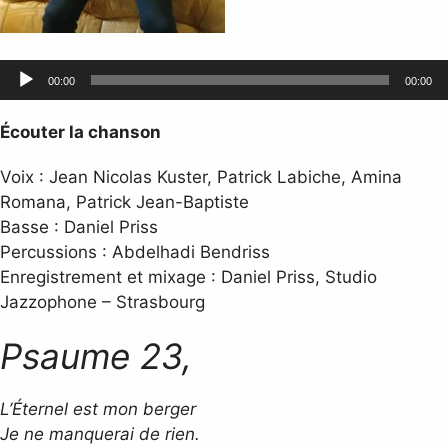
Lecteur
00:00
00:00
audio
Écouter la chanson
Voix : Jean Nicolas Kuster, Patrick Labiche, Amina
Romana, Patrick Jean-Baptiste
Basse : Daniel Priss
Percussions : Abdelhadi Bendriss
Enregistrement et mixage : Daniel Priss, Studio
Jazzophone – Strasbourg
Psaume 23,
L’Éternel est mon berger
Je ne manquerai de rien.