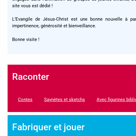
site vous est dédié !
L’Evangile de Jésus-Christ est une bonne nouvelle à par
impertinence, générosité et bienveillance.
Bonne visite !
Raconter
Contes
Saynètes et sketchs
Avec figurines bibl
Fabriquer et jouer