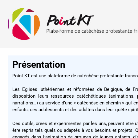
Présentation
Point KT est une plateforme de catéchèse protestante franc
Les Eglises luthériennes et réformées de Belgique, de F
disposition leurs ressources catéchétiques (animations, p
narrations…) au service d’une « catéchèse en chemin » qui
enfants, des adolescents et des adultes dans leur quête spirit
Ces outils, créés et expérimentés par les uns, peuvent être ut
être repris tels quels ou adaptés à vos besoins et projets.
engagés dans l’animation de groupes de jeunes enfants, d’a