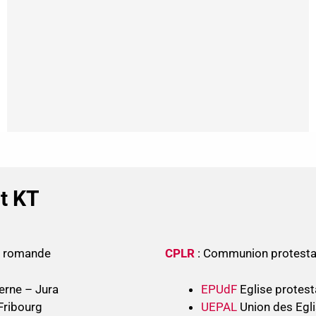
nt KT
se romande
CPLR
: Communion protesta
erne – Jura
EPUdF
Eglise protest
Fribourg
UEPAL
Union des Egli