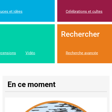
uces et idées
Célébrations et cultes
Rechercher
ecensions
Vidéo
Recherche avancée
En ce moment