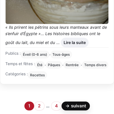
« Ils prirent les pétrins sous leurs manteaux avant de
s’enfuir d’Égypte »… Les histoires bibliques ont le
goût du lait, du miel et du
…
Lire la suite
Publics :
,
Éveil (0-6 ans)
Tous-âges
Temps et fêtes :
,
,
,
Été
Pâques
Rentrée
Temps divers
Catégories :
Recettes
1
2
…
4
→
suivant