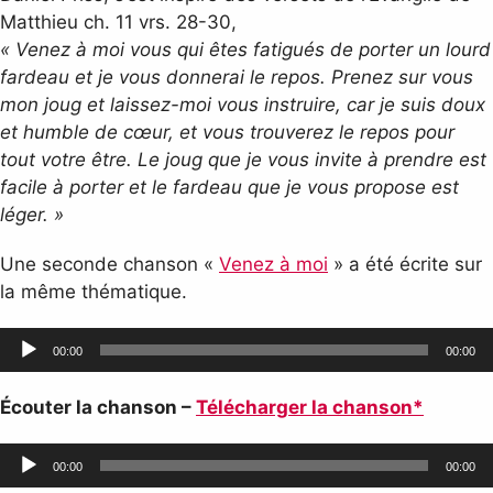
Matthieu ch. 11 vrs. 28-30,
« Venez à moi vous qui êtes fatigués de porter un lourd
fardeau et je vous donnerai le
repos. Prenez sur vous
mon joug et laissez-moi vous instruire, car je suis doux
et
humble de cœur, et vous trouverez le repos pour
tout votre être. Le joug que je vous
invite à prendre est
facile à porter et le fardeau que je vous propose est
léger. »
Une seconde chanson «
Venez à moi
» a été écrite sur
la même thématique.
Lecteur
00:00
00:00
audio
Écouter la chanson –
Télécharger la chanson*
Lecteur
00:00
00:00
audio