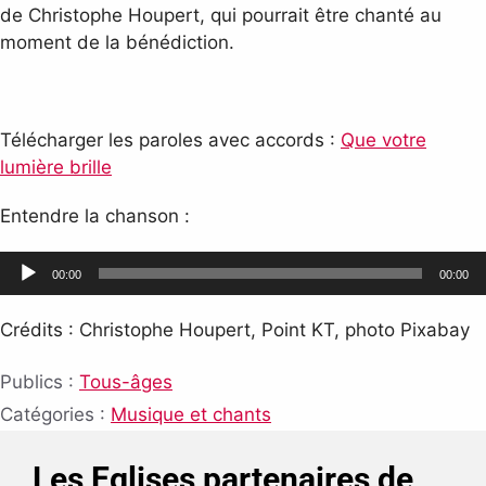
de Christophe Houpert, qui pourrait être chanté au
moment de la bénédiction.
Télécharger les paroles avec accords :
Que votre
lumière brille
Entendre la chanson :
Lecteur
00:00
00:00
audio
Crédits : Christophe Houpert, Point KT, photo Pixabay
Publics :
Tous-âges
Catégories :
Musique et chants
Les Eglises partenaires de