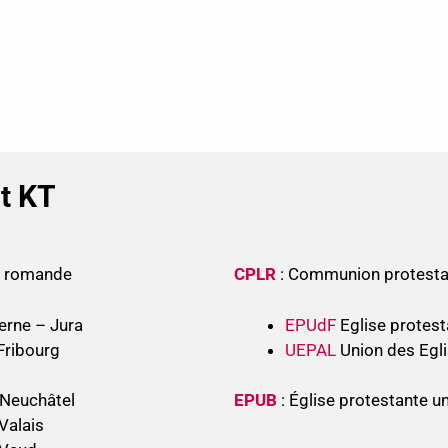
nt KT
se romande
CPLR
: Communion protesta
erne – Jura
EPUdF
Eglise protest
Fribourg
UEPAL
Union des Egli
 Neuchâtel
EPUB
: Église protestante u
Valais