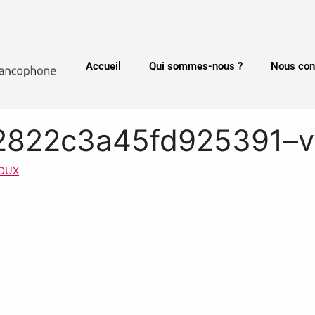
Accueil
Qui sommes-nous ?
Nous con
822c3a45fd925391–vid
DOUX