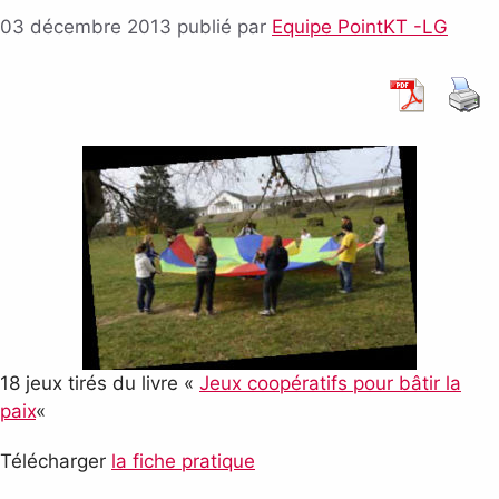
03 décembre 2013
publié par
Equipe PointKT -LG
18 jeux tirés du livre «
Jeux coopératifs pour bâtir la
paix
«
Télécharger
la fiche pratique