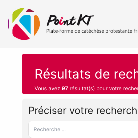
Résultats de rec
Vous avez
97
résultat(s) pour votre reche
Préciser votre recherc