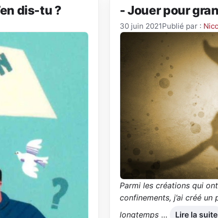
’en dis-tu ?
- Jouer pour gran
30 juin 2021
Publié par :
Nico
Parmi les créations qui ont
confinements, j’ai créé un
longtemps
…
Lire la suite