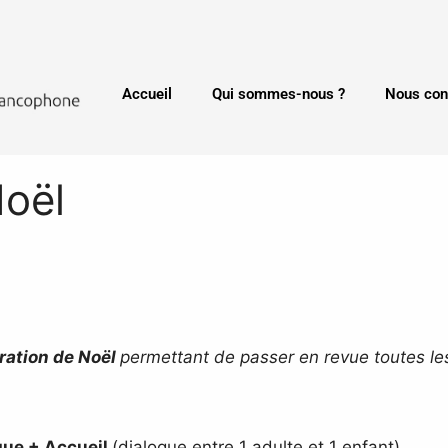
Accueil
Qui sommes-nous ?
Nous con
oël
ration de Noël
permettant de passer en revue toutes le
que +
Accueil
(dialogue entre 1 adulte et 1 enfant)