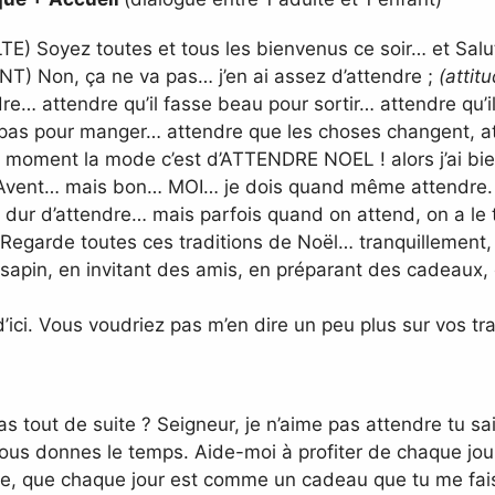
E) Soyez toutes et tous les bienvenus ce soir… et Sal
T) Non, ça ne va pas… j’en ai assez d’attendre ;
(attit
re… attendre qu’il fasse beau pour sortir… attendre qu’
repas pour manger… attendre que les choses changent, at
e moment la mode c’est d’ATTENDRE NOEL ! alors j’ai bie
e l’Avent… mais bon… MOI… je dois quand même attendre.
 dur d’attendre… mais parfois quand on attend, on a le 
 Regarde toutes ces traditions de Noël… tranquillement,
 sapin, en invitant des amis, en préparant des cadeaux,
’ici. Vous voudriez pas m’en dire un peu plus sur vos tr
pas tout de suite ? Seigneur, je n’aime pas attendre tu sai
nous donnes le temps. Aide-moi à profiter de chaque jou
ue, que chaque jour est comme un cadeau que tu me fais