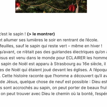
’est le sapin !
(> le montrer)
 allumer ses lumières le soir en rentrant de l’école.
uilles, sauf le sapin qui reste vert – même en hiver !
vant, ce n’était pas des guirlandes électriques qu’on a
 Jésus est venu dans le monde pour ECLAIRER les homm
er sapin de Noël est apparu à Strasbourg au 16e siècle, 
es de Noël qui étaient joué devant les églises. A l’époque
ette histoire raconte que l’homme a découvert qu’il avait
 de Jésus, quelque chose de neuf est possible : Dieu e
 sont accrochés au sapin, on peut porter de beaux fruits
 on peut trouver avec Dieu le chemin où la bonté, l’espér