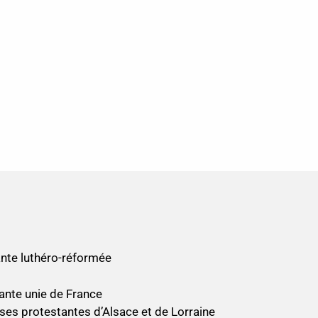
nte luthéro-réformée
ante unie de France
ses protestantes d’Alsace et de Lorraine