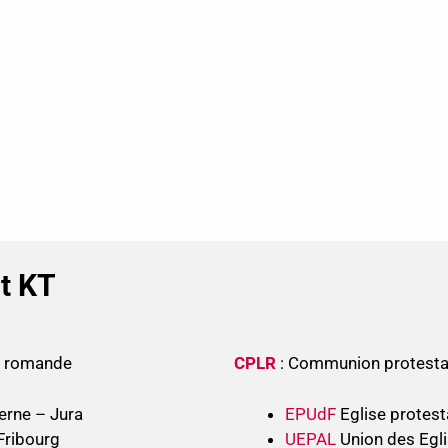
nt KT
se romande
CPLR
: Communion protesta
erne – Jura
EPUdF
Eglise protest
Fribourg
UEPAL
Union des Egli