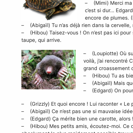
– (Mimi) Merci ma ch
c’est si dur… Edgard
encore de plumes. (M
– (Abigaïl) Tu n’as déjà rien dans la cervelle,
– (Hibou) Taisez-vous ! On n’est pas ici pour s
taupe, qui arrive.
– (Loupiotte) Où sui
voilà, j’ai rencontré 
grand croassement de
– (Hibou) Tu as bien
– (Abigaïl) Mais qu
– (Edgard) On pourr
– (Grizzly) Et quoi encore ! Lui raconter « Le 
– (Abigaïl) Ce n’est pas une si mauvaise idée
– (Edgard) Ça mérite bien une carotte, alors 
– (Hibou) Mes petits amis, écoutez-moi. Ce que