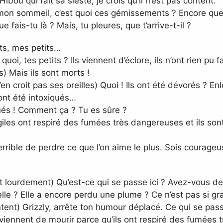
ou qui fait sa sieste, je crois qu’il n’est pas content.
n sommeil, c’est quoi ces gémissements ? Encore quelq
que fais-tu là ? Mais, tu pleures, que t’arrive-t-il ?
ts, mes petits…
uoi, tes petits ? Ils viennent d’éclore, ils n’ont rien pu
 Mais ils sont morts !
n croit pas ses oreilles) Quoi ! Ils ont été dévorés ? E
ont été intoxiqués…
és ! Comment ça ? Tu es sûre ?
les ont respiré des fumées très dangereuses et ils sont
rible de perdre ce que l’on aime le plus. Sois courageus
nt lourdement) Qu’est-ce qui se passe ici ? Avez-vous 
elle ? Elle a encore perdu une plume ? Ce n’est pas si 
nt) Grizzly, arrête ton humour déplacé. Ce qui se passe
 viennent de mourir parce qu’ils ont respiré des fumées