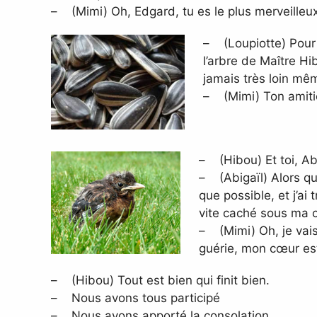
– (Mimi) Oh, Edgard, tu es le plus merveilleux
– (Loupiotte) Pour m
l’arbre de Maître Hi
jamais très loin mêm
– (Mimi) Ton amitié 
– (Hibou) Et toi, Abi
– (Abigaïl) Alors que 
que possible, et j’ai 
vite caché sous ma ca
– (Mimi) Oh, je vais
guérie, mon cœur es
– (Hibou) Tout est bien qui finit bien.
– Nous avons tous participé
– Nous avons apporté la consolation