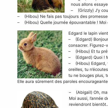
nous allons essaye
– (Grizzly) J’y cour
– (Hibou) Ne fais pas toujours des promesses e
– (Hibou) Quelle journée épouvantable ! Moi q
Edgard le lapin vient
– (Edgard) Bonjour 
consacrer. Figurez-v
– (Hibou) Et tu préf
– (Edgard) Quoi ! Mi
– (Hibou) Edgard, tu
oreilles, tu n’écoutes
tu ne bouges plus, t
Elle aura sûrement des paroles encourageante
– (Abigaïl) Oh, ma 
Moi aussi, l’année de
reviendront bientôt