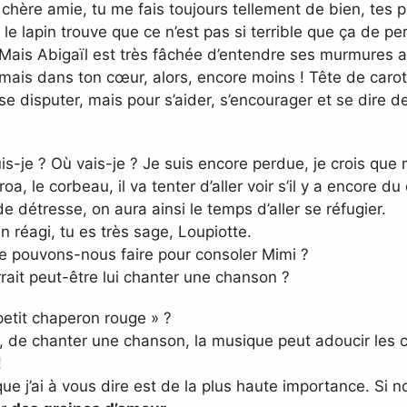
ère amie, tu me fais toujours tellement de bien, tes par
 le lapin trouve que ce n’est pas si terrible que ça de p
ais Abigaïl est très fâchée d’entendre ses murmures auss
 mais dans ton cœur, alors, encore moins ! Tête de carott
e disputer, mais pour s’aider, s’encourager et se dire de
s-je ? Où vais-je ? Je suis encore perdue, je crois que 
Croa, le corbeau, il va tenter d’aller voir s’il y a encore d
 détresse, on aura ainsi le temps d’aller se réfugier.
 réagi, tu es très sage, Loupiotte.
e pouvons-nous faire pour consoler Mimi ?
ait peut-être lui chanter une chanson ?
petit chaperon rouge » ?
, de chanter une chanson, la musique peut adoucir les
!
 j’ai à vous dire est de la plus haute importance. Si no