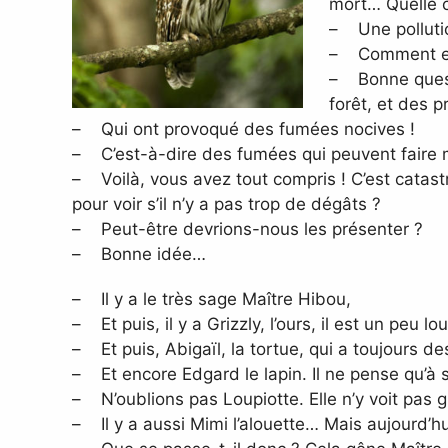
mort… Quelle 
– Une pollutio
– Comment est
– Bonne questi
forêt, et des 
– Qui ont provoqué des fumées nocives !
– C’est-à-dire des fumées qui peuvent faire mo
– Voilà, vous avez tout compris ! C’est catastr
pour voir s’il n’y a pas trop de dégâts ?
– Peut-être devrions-nous les présenter ?
– Bonne idée…
– Il y a le très sage Maître Hibou,
– Et puis, il y a Grizzly, l’ours, il est un peu
– Et puis, Abigaïl, la tortue, qui a toujours d
– Et encore Edgard le lapin. Il ne pense qu’à s
– N’oublions pas Loupiotte. Elle n’y voit pas 
– Il y a aussi Mimi l’alouette… Mais aujourd’hui