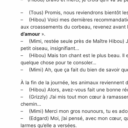
– (Tous) Promis, nous reviendrons bientôt les
– (Hibou) Voici mes dernières recommandations 
aux croassements du corbeau, revenez avant la
d’amour
».
– (Mimi, restée seule près de Maître Hibou) Je
petit oiseau, insignifiant…
– (Hibou) Mais ton chant est le plus beau. Il 
quelque chose pour te consoler…
– (Mimi) Ah, que ça fait du bien de savoir que
À la fin de la journée, les animaux reviennent de
– (Hibou) Alors, avez-vous fait une bonne réc
– (Grizzly) J’ai mis tout mon cœur à ramasser 
chemin…
– (Mimi) Merci mon gros nounours, tu es ado
– (Edgard) Moi, j’ai pensé, avec mon cœur, qu’
larmes qu’elle a versées.