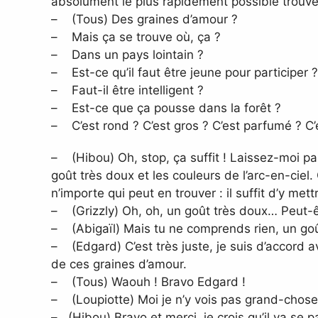
absolument le plus rapidement possible trouv
– (Tous) Des graines d’amour ?
– Mais ça se trouve où, ça ?
– Dans un pays lointain ?
– Est-ce qu’il faut être jeune pour participer ?
– Faut-il être intelligent ?
– Est-ce que ça pousse dans la forêt ?
– C’est rond ? C’est gros ? C’est parfumé ? C’e
– (Hibou) Oh, stop, ça suffit ! Laissez-moi par
goût très doux et les couleurs de l’arc-en-ciel
n’importe qui peut en trouver : il suffit d’y me
– (Grizzly) Oh, oh, un goût très doux… Peut-êt
– (Abigaïl) Mais tu ne comprends rien, un goût
– (Edgard) C’est très juste, je suis d’accord 
de ces graines d’amour.
– (Tous) Waouh ! Bravo Edgard !
– (Loupiotte) Moi je n’y vois pas grand-chose
– (Hibou) Bravo et merci, je crois qu’il va se 