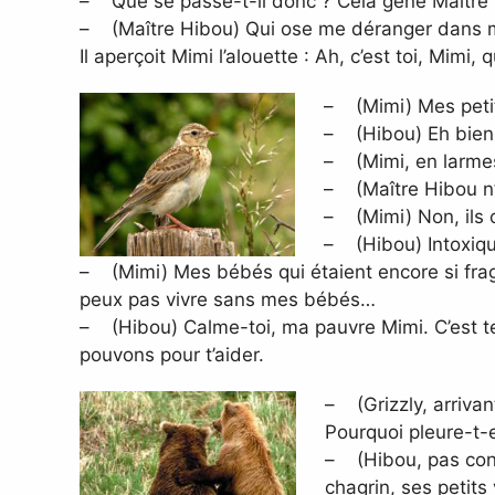
– Que se passe-t-il donc ? Cela gêne Maître Hib
– (Maître Hibou) Qui ose me déranger dans mo
Il aperçoit Mimi l’alouette : Ah, c’est toi, Mimi, 
– (Mimi) Mes peti
– (Hibou) Eh bien q
– (Mimi, en larmes)
– (Maître Hibou n’e
– (Mimi) Non, ils 
– (Hibou) Intoxiqu
– (Mimi) Mes bébés qui étaient encore si fragi
peux pas vivre sans mes bébés…
– (Hibou) Calme-toi, ma pauvre Mimi. C’est ter
pouvons pour t’aider.
– (Grizzly, arriva
Pourquoi pleure-t-
– (Hibou, pas conte
chagrin, ses petits