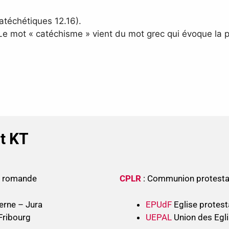
téchétiques 12.16).
 Le mot « catéchisme » vient du mot grec qui évoque la p
nt KT
se romande
CPLR
: Communion protesta
erne – Jura
EPUdF
Eglise protest
Fribourg
UEPAL
Union des Egli