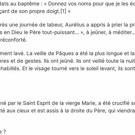
dats au baptême : « Donnez vos noms pour que je les écri
açant de son propre doigt.[1] »
rès une journée de labeur, Aurélius a appris à prier la p
is en Dieu le Père tout-puissant… », à jeûner, à méditer…
 réconforté.
ment lavé. La veille de Pâques a été la plus longue et la
 et de gestes. Ils ont jeûné. Ils ont veillé toute la nui
habillés. Et le visage tourné vers le soleil levant, ils so
 né par le Saint Esprit de la vierge Marie, a été crucifié
té aux cieux et est assis à la droite du Père, qui viendra
e ?