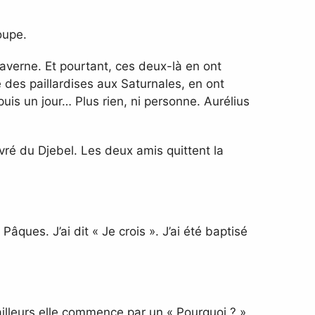
oupe.
taverne. Et pourtant, ces deux-là en ont
 des paillardises aux Saturnales, en ont
is un jour… Plus rien, ni personne. Aurélius
ivré du Djebel. Les deux amis quittent la
 Pâques. J’ai dit « Je crois ». J’ai été baptisé
D’ailleurs elle commence par un « Pourquoi ? »