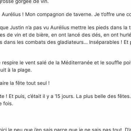
grosse gorgée de vin.
 Aurélius ! Mon compagnon de taverne. Je t’offre une c
que Justin n’a pas vu Aurélius mettre les pieds dans la 
s de vin et de bière, en ont lancé des dés, en ont hurlé
 dans les combats des gladiateurs… Inséparables ! Et pu
respire le vent salé de la Méditerranée et le souffle po
it à la plage.
ire la fête tout seul !
 ! Et puis, c’était il y a 15 jours. La plus belle des fêtes.
 fois.
oici le peu que j’en sais parce que je ne sais pas tout. 