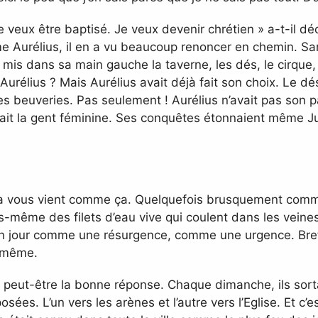
Je veux être baptisé. Je veux devenir chrétien » a-t-il d
 Aurélius, il en a vu beaucoup renoncer en chemin. Sans
 mis dans sa main gauche la taverne, les dés, le cirque,
urélius ? Mais Aurélius avait déjà fait son choix. Le dés
es beuveries. Pas seulement ! Aurélius n’avait pas son p
 aimait la gent féminine. Ses conquêtes étonnaient même J
 ça vous vient comme ça. Quelquefois brusquement comme
s-même des filets d’eau vive qui coulent dans les vein
t un jour comme une résurgence, comme une urgence. Bre
i-même.
t peut-être la bonne réponse. Chaque dimanche, ils sorta
sées. L’un vers les arènes et l’autre vers l’Eglise. Et c’