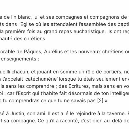
e de lin blanc, lui et ses compagnes et compagnons de 
rés dans l’Eglise où les attendaient l’assemblée des bapti
ur la première fois au grand repas eucharistique. Ils ont r
nauté des chrétiens.
morable de Pâques, Aurélius et les nouveaux chrétiens on
s enseignements :
eilli chacun, et jouant en somme un rôle de portiers, no
 t’appelait ‘catéchumène’ lorsque tu étais seulement env
is sans les comprendre ; des Ecritures, mais sans en vo
i : car l’Esprit qui t’habite fait désormais de ton intel
ors tu comprendras ce que tu ne savais pas.[2] »
à Justin, son ami. Il est allé le rejoindre à la taverne
 et sa compagne. Ce qu’il a raconté, c’est bien au-delà d