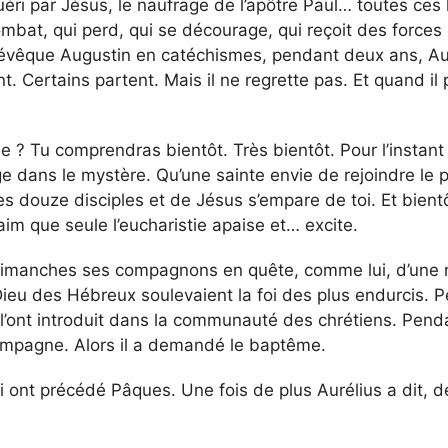
éri par Jésus, le naufrage de l’apôtre Paul… toutes ces 
combat, qui perd, qui se décourage, qui reçoit des force
’évêque Augustin en catéchismes, pendant deux ans, A
ent. Certains partent. Mais il ne regrette pas. Et quand i
e ? Tu comprendras bientôt. Très bientôt. Pour l’instant
ge dans le mystère. Qu’une sainte envie de rejoindre le
es douze disciples et de Jésus s’empare de toi. Et bientô
im que seule l’eucharistie apaise et… excite.
 dimanches ses compagnons en quête, comme lui, d’une no
 Dieu des Hébreux soulevaient la foi des plus endurcis. 
 l’ont introduit dans la communauté des chrétiens. Pendan
compagne. Alors il a demandé le baptême.
 ont précédé Pâques. Une fois de plus Aurélius a dit, de