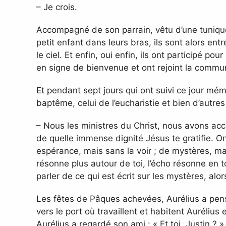
– Je crois.
Accompagné de son parrain, vêtu d’une tuniqu
petit enfant dans leurs bras, ils sont alors ent
le ciel. Et enfin, oui enfin, ils ont participé po
en signe de bienvenue et ont rejoint la commu
Et pendant sept jours qui ont suivi ce jour mé
baptême, celui de l’eucharistie et bien d’autre
– Nous les ministres du Christ, nous avons accu
de quelle immense dignité Jésus te gratifie. On
espérance, mais sans la voir ; de mystères, ma
résonne plus autour de toi, l’écho résonne en to
parler de ce qui est écrit sur les mystères, al
Les fêtes de Pâques achevées, Aurélius a pensé 
vers le port où travaillent et habitent Aurélius
Aurélius a regardé son ami : « Et toi, Justin ? »