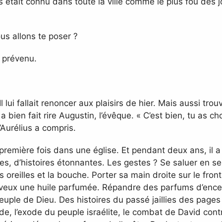
 était connu dans toute la ville comme le plus fou des joy
us allons te poser ?
t prévenu.
l lui fallait renoncer aux plaisirs de hier. Mais aussi tr
 a bien fait rire Augustin, l’évêque. « C’est bien, tu as ch
’Aurélius a compris.
a première fois dans une église. Et pendant deux ans, 
es, d’histoires étonnantes. Les gestes ? Se saluer en s
es oreilles et la bouche. Porter sa main droite sur le fr
cheveux une huile parfumée. Répandre des parfums d’en
peuple de Dieu. Des histoires du passé jaillies des pages 
e, l’exode du peuple israélite, le combat de David contr