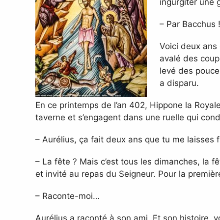
ingurgiter une 
– Par Bacchus !
Voici deux ans 
avalé des coupe
levé des pouces
a disparu.
En ce printemps de l’an 402, Hippone la Royale 
taverne et s’engagent dans une ruelle qui condu
– Aurélius, ça fait deux ans que tu me laisses fa
– La fête ? Mais c’est tous les dimanches, la fête
et invité au repas du Seigneur. Pour la première
– Raconte-moi…
Aurélius a raconté à son ami. Et son histoire, v