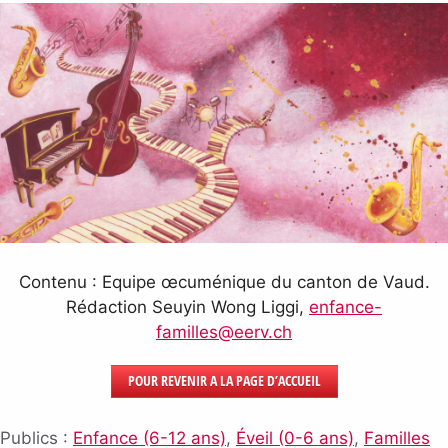
Contenu : Equipe œcuménique du canton de Vaud.
Rédaction Seuyin Wong Liggi,
enfance-
familles@eerv.ch
POUR REVENIR A LA PAGE D’ACCUEIL
Publics :
Enfance (6-12 ans)
,
Éveil (0-6 ans)
,
Familles