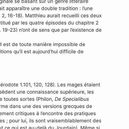
iginale se basant sur un genre littéraire
t apparaître une double tradition : l’une
2, 16-18). Matthieu aurait recueilli ces deux
stitué par les quatre épisodes du chapitre 2
v. 19-23) n’ont de sens que par l’existence de
 Il est de toute manière impossible de
ons qu’il est aujourd’hui difficile de
Hérodote 1.101, 120, 128). Les mages étaient
ossèdent une connaissance supérieure, les
e toutes sortes (Philon,
De Specialibus
u terme dans une des versions grecques de
lement critiques à l’encontre des pratiques
s ; pour lui, ils sont vraisemblablement des
out ce qui est au-delà du Jourdain). Même si