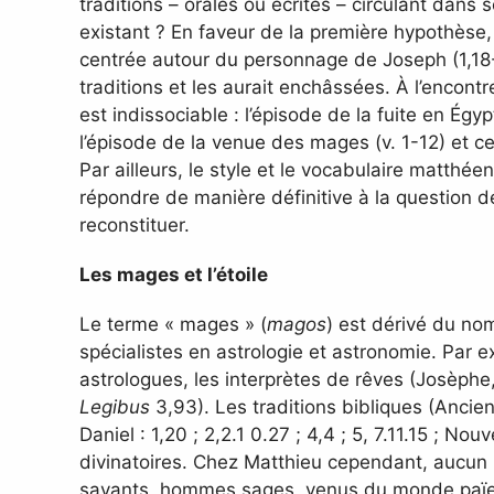
traditions – orales ou écrites – circulant dans s
existant ? En faveur de la première hypothèse, 
centrée autour du personnage de Joseph (1,18-25
traditions et les aurait enchâssées. À l’encont
est indissociable : l’épisode de la fuite en Égy
l’épisode de la venue des mages (v. 1-12) et cel
Par ailleurs, le style et le vocabulaire matthé
répondre de manière définitive à la question des
reconstituer.
Les mages et l’étoile
Le terme « mages » (
magos
) est dérivé du no
spécialistes en astrologie et astronomie. Par 
astrologues, les interprètes de rêves (Josèphe,
Legibus
3,93). Les traditions bibliques (Ancien
Daniel : 1,20 ; 2,2.1 0.27 ; 4,4 ; 5, 7.11.15 ; 
divinatoires. Chez Matthieu cependant, aucun i
savants, hommes sages, venus du monde païen