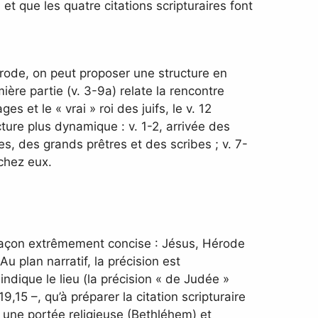
t que les quatre citations scripturaires font
érode, on peut proposer une structure en
mière partie (v. 3-9a) relate la rencontre
s et le « vrai » roi des juifs, le v. 12
ture plus dynamique : v. 1-2, arrivée des
es, des grands prêtres et des scribes ; v. 7-
 chez eux.
 façon extrêmement concise : Jésus, Hérode
u plan narratif, la précision est
ndique le lieu (la précision « de Judée »
9,15 –, qu’à préparer la citation scripturaire
i une portée religieuse (Bethléhem) et