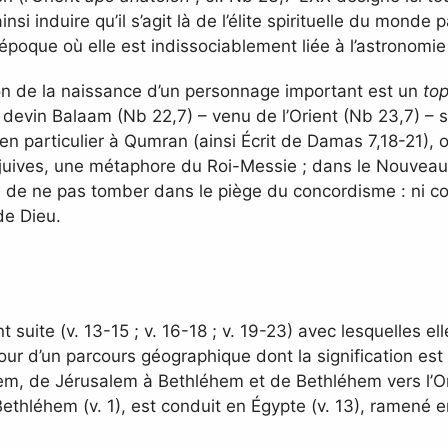
si induire qu’il s’agit là de l’élite spirituelle du monde paï
 époque où elle est indissociablement liée à l’astronomie 
sion de la naissance d’un personnage important est un
to
devin Balaam (Nb 22,7) – venu de l’Orient (Nb 23,7) – su
 en particulier à Qumran (ainsi Écrit de Damas 7,18-21), 
ns juives, une métaphore du Roi-Messie ; dans le Nouvea
 ici de ne pas tomber dans le piège du concordisme : ni c
de Dieu.
ont suite (v. 13-15 ; v. 16-18 ; v. 19-23) avec lesquelles
our d’un parcours géographique dont la signification est
, de Jérusalem à Bethléhem et de Bethléhem vers l’Orien
léhem (v. 1), est conduit en Égypte (v. 13), ramené en « 