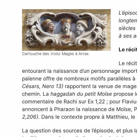
L’épiso
longtem
siècles 
à ses a
Le réci
Cartouche des (rois) Mages à Arras
Le réci
entourant la naissance d’un personnage importa
païenne offre de nombreux motifs parallèles à c
Césars, Nero 13)
rapportent la venue de mages 
chemin. La
haggadah du petit Moïse
propose le
commentaire de Rachi sur Ex 1,22 ; pour Flavi
annoncent à Pharaon la naissance de Moïse, 
2,206)
. Dans le contexte propre à Matthieu, l
La question des sources de l’épisode, et plus l