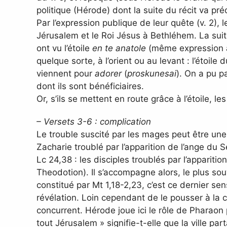
politique (Hérode) dont la suite du récit va préc
Par l’expression publique de leur quête (v. 2),
Jérusalem et le Roi Jésus à Bethléhem. La suite
ont vu l’étoile
en te anatole
(même expression au 
quelque sorte, à l’orient ou au levant : l’étoile
viennent pour
adorer
(
proskunesai
). On a pu pa
dont ils sont bénéficiaires.
Or, s’ils se mettent en route grâce à l’étoile, 
– Versets 3-6 : complication
Le trouble suscité par les mages peut être une s
Zacharie troublé par l’apparition de l’ange du S
Lc 24,38 : les disciples troublés par l’apparitio
Theodotion). Il s’accompagne alors, le plus sou
constitué par Mt 1,18-2,23, c’est ce dernier se
révélation. Loin cependant de le pousser à la cr
concurrent. Hérode joue ici le rôle de Pharaon
tout Jérusalem » signifie-t-elle que la ville pa