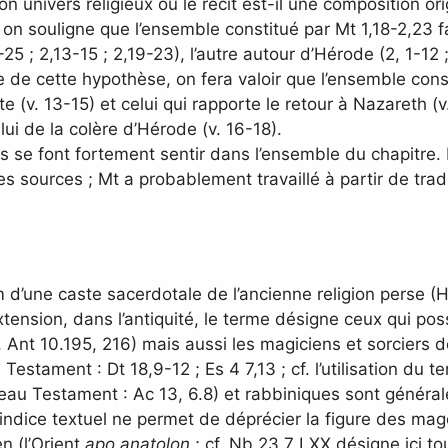
on univers religieux ou le récit est-il une composition or
on souligne que l’ensemble constitué par Mt 1,18-2,23 fai
 ; 2,13-15 ; 2,19-23), l’autre autour d’Hérode (2, 1-12 ; 
re de cette hypothèse, on fera valoir que l’ensemble con
pte (v. 13-15) et celui qui rapporte le retour à Nazareth (
ui de la colère d’Hérode (v. 16-18).
ens se font fortement sentir dans l’ensemble du chapitre.
 sources ; Mt a probablement travaillé à partir de traditi
m d’une caste sacerdotale de l’ancienne religion perse (
extension, dans l’antiquité, le terme désigne ceux qui p
 Ant 10.195, 216) mais aussi les magiciens et sorciers d
 Testament : Dt 18,9-12 ; Es 4 7,13 ; cf. l’utilisation d
Nouveau Testament : Ac 13, 6.8) et rabbiniques sont généra
ndice textuel ne permet de déprécier la figure des mage
 (l’Orient
apo anatolon
; cf. Nb 23,7 LXX désigne ici t