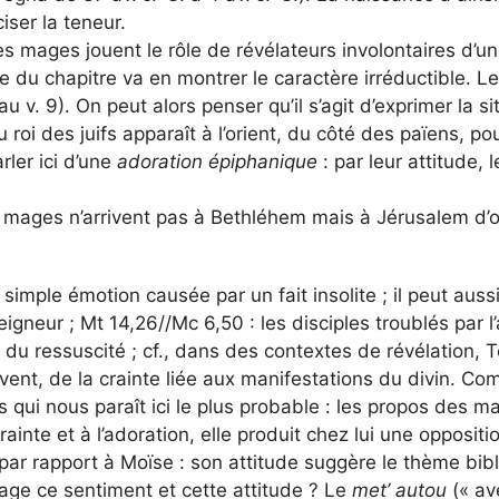
iser la teneur.
 les mages jouent le rôle de révélateurs involontaires d’u
 du chapitre va en montrer le caractère irréductible. Le
v. 9). On peut alors penser qu’il s’agit d’exprimer la situ
 du roi des juifs apparaît à l’orient, du côté des païens, p
rler ici d’une
adoration épiphanique
: par leur attitude,
les mages n’arrivent pas à Bethléhem mais à Jérusalem d’où
imple émotion causée par un fait insolite ; il peut aussi r
eigneur ; Mt 14,26//Mc 6,50 : les disciples troublés par 
n du ressuscité ; cf., dans des contextes de révélation, T
vent, de la crainte liée aux manifestations du divin. Co
ns qui nous paraît ici le plus probable : les propos des 
ainte et à l’adoration, elle produit chez lui une oppositi
 par rapport à Moïse : son attitude suggère le thème bib
rtage ce sentiment et cette attitude ? Le
met’ autou
(« ave