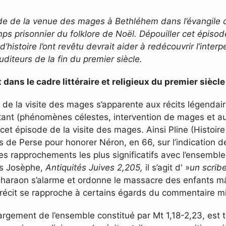
de de la venue des mages à Bethléhem dans l’évangile de
ps prisonnier du folklore de Noël. Dépouiller cet épiso
d’histoire l’ont revêtu devrait aider à redécouvrir l’inter
uditeurs de la fin du premier siècle.
t dans le cadre littéraire et religieux du premier siècle
t de la visite des mages s’apparente aux récits légendai
nt (phénomènes célestes, intervention de mages et autre
et épisode de la visite des mages. Ainsi Pline (Histoire
de Perse pour honorer Néron, en 66, sur l’indication de
s rapprochements les plus significatifs avec l’ensemble 
us Josèphe,
Antiquités Juives 2,205,
il s’agit d' »
un
scrib
Pharaon s’alarme et ordonne le massacre des enfants m
e récit se rapproche à certains égards du commentaire m
argement de l’ensemble constitué par Mt 1,18-2,23, est tr