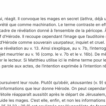
i, réagit. Il convoque les mages en secret (
lathra
, déjà 
erprété que comme machination. Le terme contraste en eff
 cadre de révélation donné à l’ensemble de la péricope. À 
tif d’Hérode. Il recoupe cependant l’image que l’auditoi
que d’Hérode comme souverain usurpateur, inquiet et crue
e révélation au v. 13. Ainsi s’explique, au v. 7b, l’inter
et meurtrier au v. 16 (comp. le v. 7b et le v. 16b). De m
r le lecteur. Si Matthieu utilise ici le même terme pour 
 la parole aux actes, de l’intention exprimée à l’intention ré
rsuivent leur route. Plutôt qu’obéir,
akousantes
(v. 9) 
 informations que leur donne Hérode. On peut cependant 
’étoile réapparaît aussitôt après le départ de Jérusalem
uide les mages. C’est elle, enfin, et non les information