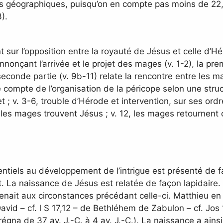
es géographiques, puisqu’on en compte pas moins de 22, e
3).
sur l’opposition entre la royauté de Jésus et celle d’H
nnonçant l’arrivée et le projet des mages (v. 1-2), la pre
seconde partie (v. 9b-11) relate la rencontre entre les mage
 compte de l’organisation de la péricope selon une struc
 ; v. 3-6, trouble d’Hérode et intervention, sur ses ordr
 les mages trouvent Jésus ; v. 12, les mages retournent
entiels au développement de l’intrigue est présenté de
. La naissance de Jésus est relatée de façon lapidaire. A
nait aux circonstances précédant celle-ci. Matthieu en i
David – cf. l S 17,12 – de Bethléhem de Zabulon – cf. Jos 1
régna de 37 av. J.-C. à 4 av. J.-C.). La naissance a ains