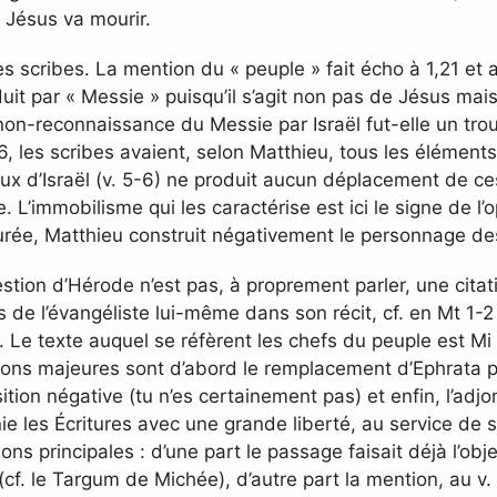
 Jésus va mourir.
es scribes. La mention du « peuple » fait écho à 1,21 e
duit par « Messie » puisqu’il s’agit non pas de Jésus mais
non-reconnaissance du Messie par Israël fut-elle un tro
, les scribes avaient, selon Matthieu, tous les éléments 
x d’Israël (v. 5-6) ne produit aucun déplacement de ces
L’immobilisme qui les caractérise est ici le signe de l’o
rée, Matthieu construit négativement le personnage de
stion d’Hérode n’est pas, à proprement parler, une cita
e l’évangéliste lui-même dans son récit, cf. en Mt 1-2 ;
 Le texte auquel se réfèrent les chefs du peuple est Mi 5,
tions majeures sont d’abord le remplacement d’Ephrata 
tion négative (tu n’es certainement pas) et enfin, l’adjo
 les Écritures avec une grande liberté, au service de s
isons principales : d’une part le passage faisait déjà l’ob
(cf. le Targum de Michée), d’autre part la mention, au v