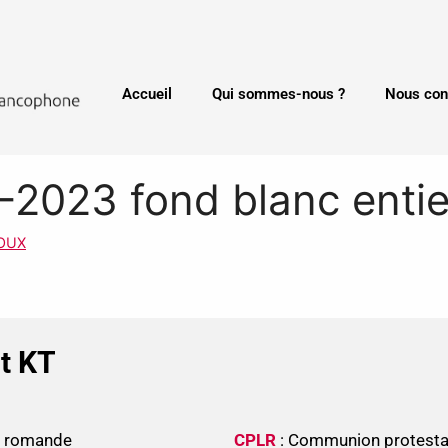
Accueil
Qui sommes-nous ?
Nous con
2-2023 fond blanc entie
DOUX
nt KT
se romande
CPLR
: Communion protesta