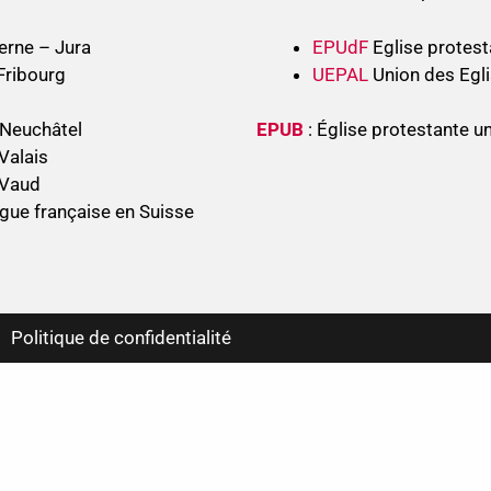
erne – Jura
EPUdF
Eglise protest
Fribourg
UEPAL
Union des Egli
 Neuchâtel
EPUB
: Église protestante u
Valais
 Vaud
gue française en Suisse
Politique de confidentialité