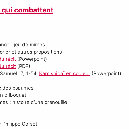
 qui combattent
iance : jeu de mimes
orier et autres propositions
u récit
(Powerpoint)
u récit
(PDF)
 Samuel 17, 1-54.
Kamishibaï en couleur
(Powerpoint)
vec des psaumes
un bilboquet
es ; histoire d’une grenouille
 Philippe Corset