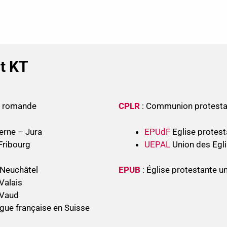
nt KT
se romande
CPLR
: Communion protesta
erne – Jura
EPUdF
Eglise protest
Fribourg
UEPAL
Union des Egli
 Neuchâtel
EPUB
: Église protestante u
Valais
 Vaud
gue française en Suisse