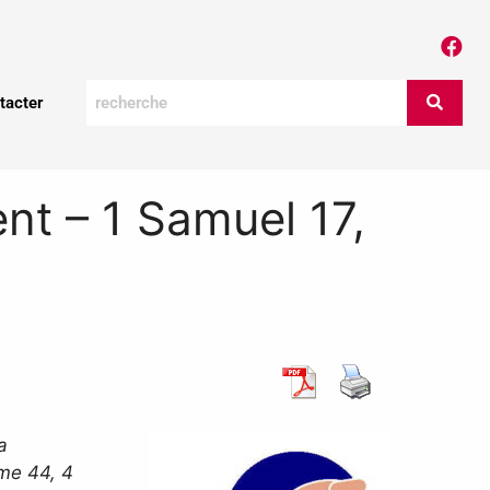
tacter
nt – 1 Samuel 17,
a
ume 44, 4