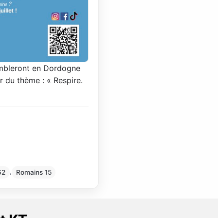
embleront en Dordogne
r du thème : « Respire.
,
62
Romains 15