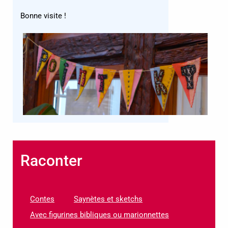
Bonne visite !
Raconter
Contes
Saynètes et sketchs
Avec figurines bibliques ou marionnettes