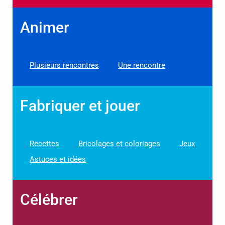
Animer
Plusieurs rencontres
Une rencontre
Fabriquer et jouer
Recettes
Bricolages et coloriages
Jeux
Astuces et idées
Célébrer