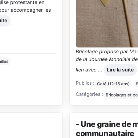
glise protestante en
s pour accompagner les
uite
Bricolage proposé par Mart
de la Journée Mondiale de 
illes
lien avec
…
Lire la suite
Publics :
,
Caté (12-15 ans)
Catégories :
Bricolages et co
- Une graine de 
communautaire