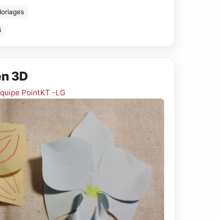
loriages
6
en 3D
quipe PointKT -LG