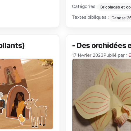
Catégories :
Bricolages et co
Textes bibliques :
Genèse 2
ollants)
- Des orchidées 
17 février 2023
Publié par :
E