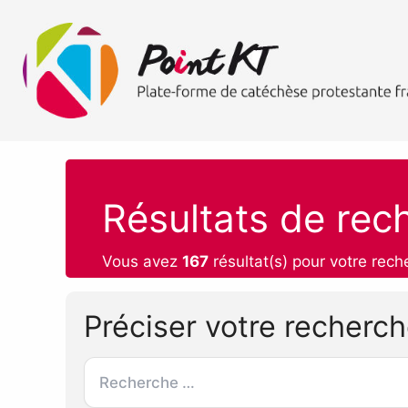
Résultats de rec
Vous avez
167
résultat(s) pour votre rech
Préciser votre recherc