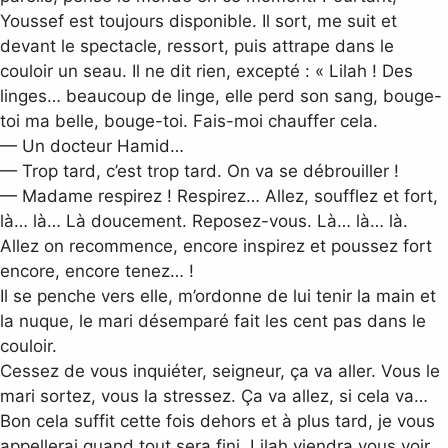
Youssef est toujours disponible. Il sort, me suit et
devant le spectacle, ressort, puis attrape dans le
couloir un seau. Il ne dit rien, excepté : « Lilah ! Des
linges… beaucoup de linge, elle perd son sang, bouge-
toi ma belle, bouge-toi. Fais-moi chauffer cela.
— Un docteur Hamid…
— Trop tard, c’est trop tard. On va se débrouiller !
— Madame respirez ! Respirez… Allez, soufflez et fort,
là… là… Là doucement. Reposez-vous. Là… là… là.
Allez on recommence, encore inspirez et poussez fort
encore, encore tenez… !
Il se penche vers elle, m’ordonne de lui tenir la main et
la nuque, le mari désemparé fait les cent pas dans le
couloir.
Cessez de vous inquiéter, seigneur, ça va aller. Vous le
mari sortez, vous la stressez. Ça va allez, si cela va…
Bon cela suffit cette fois dehors et à plus tard, je vous
appellerai quand tout sera fini. Lilah viendra vous voir