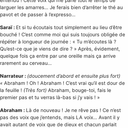
entendu ! Cette voix qui me parle tout le temps de
larguer les amarres… Je ferais bien d’arrêter le thé au
pavot et de passer à l’expresso…
Saraï :
Et si tu écoutais tout simplement au lieu d’être
bouché ! C’est comme moi qui suis toujours obligée de
répéter à longueur de journée : « Tu m’écoutes là ?
Qu’est-ce que je viens de dire ? » Après, évidement,
quelque fois ça entre par une oreille mais ça arrive
rarement au cerveau…
Narrateur :
(doucement d’abord et ensuite plus fort)
«
Abraham ! Oh ! Abraham ! C’est vrai qu’il est dour de
la feuille !
(Très fort)
Abraham, bouge-toi, fais le
premier pas et tu verras là-bas si j’y vais ! »
Abraham :
Là de nouveau ! Je ne rêve pas ! Ce n’est
pas des voix que j’entends, mais LA voix… Avant il y
avait autant de voix que de dieux et chacun parlait