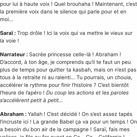
pour lui à haute voix ! Quel brouhaha ! Maintenant, c’est
la première voix dans le silence qui parle pour et en
moi…
Saraï :
Trop drôle ! Ici la voix qui va mettre le vieux sur
la voie !
Narrateur :
Sacrée princesse celle-là ! Abraham !
D’accord, à ton âge, je comprends qu’il te faut un peu
plus de temps pour quitter ta kasbah, mais on n’est pas
tous à la retraite ni au ralenti… Tu pourrais, un chouia,
accélérer le rythme pour finir l’histoire ? C’est bientôt
l’heure de l’apéro !
Du coup les actions et les paroles
s’accélèrent petit à petit…
Abraham :
Yallah
! C’est décidé ! On s’est assez tapés
l’incruste ici ! La grande Babel ça va pour un temps ! On
a besoin du bon air de la campagne ! Saraï, fais mes
valises, je file au far ouest en Ca… Ca… Californie !