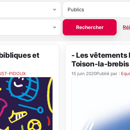
Réi
 bibliques et
- Les vêtements 
Toison-la-brebis
UST-PIDOUX
15 juin 2020
Publié par :
Equ