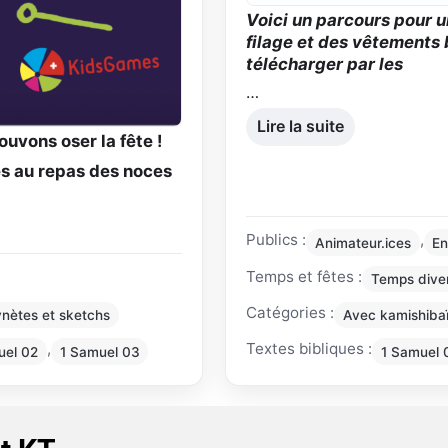
Voici un parcours pour u
filage et des vêtements 
télécharger par les
…
Lire la suite
uvons oser la fête !
és au repas des noces
Publics :
,
Animateur.ices
En
Temps et fêtes :
Temps dive
Catégories :
nètes et sketchs
Avec kamishiba
,
Textes bibliques :
uel 02
1 Samuel 03
1 Samuel 