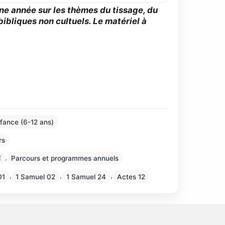
ne année sur les thèmes du tissage, du
bibliques non cultuels. Le matériel à
fance (6-12 ans)
rs
,
ï
Parcours et programmes annuels
,
,
,
01
1 Samuel 02
1 Samuel 24
Actes 12