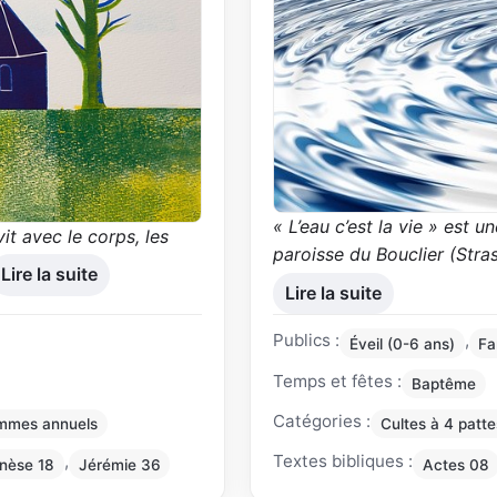
« L’eau c’est la vie »
est un
vit avec le corps, les
paroisse du Bouclier (Stra
Lire la suite
Lire la suite
Publics :
,
Éveil (0-6 ans)
Fa
Temps et fêtes :
Baptême
Catégories :
ammes annuels
Cultes à 4 patte
,
Textes bibliques :
nèse 18
Jérémie 36
Actes 08