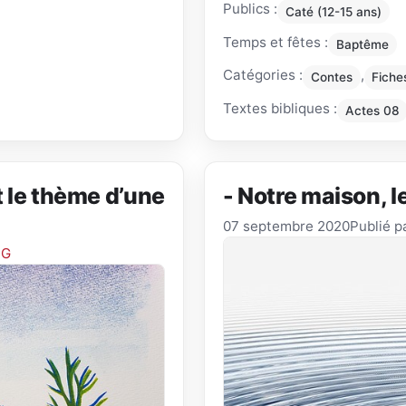
Publics :
Caté (12-15 ans)
Temps et fêtes :
Baptême
Catégories :
,
Contes
Fiche
Textes bibliques :
Actes 08
t le thème d’une
- Notre maison, le
07 septembre 2020
Publié p
LG