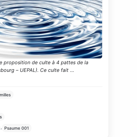
e proposition de culte à 4 pattes de la
sbourg – UEPAL). Ce culte fait
…
milles
s
,
Psaume 001