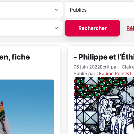
Réi
en, fiche
- Philippe et l’Ét
06 juin 2022
Ecrit par : Clai
Publié par :
Equipe PointKT