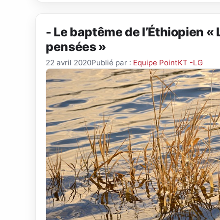
- Le baptême de l’Éthiopien « 
pensées »
22 avril 2020
Publié par :
Equipe PointKT -LG