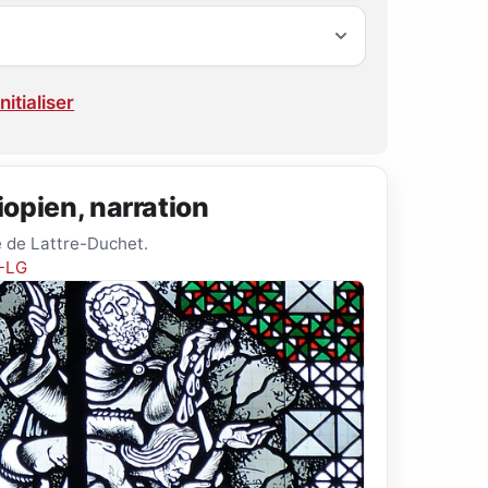
nitialiser
hiopien, narration
re de Lattre-Duchet.
 -LG