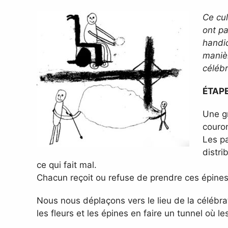
Ce cul
ont pa
handic
manièr
célébr
ÉTAPE
Une gr
couron
Les pa
distri
ce qui fait mal.
Chacun reçoit ou refuse de prendre ces épines 
Nous nous déplaçons vers le lieu de la célébr
les fleurs et les épines en faire un tunnel où le