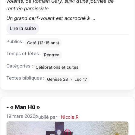
volants, de Romain Gary, suivi d’une journée de
rentrée paroissiale.
Un grand cerf-volant est accroché à
…
Lire la suite
Publics :
Caté (12-15 ans)
Temps et fêtes :
Rentrée
Catégories :
Célébrations et cultes
Textes bibliques :
,
Genèse 28
Luc 17
- « Man Hû »
19 mars 2020
Publié par :
Nicole.R