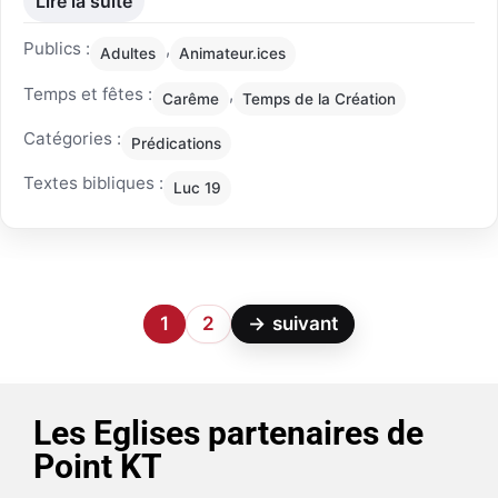
Lire la suite
Publics :
,
Adultes
Animateur.ices
Temps et fêtes :
,
Carême
Temps de la Création
Catégories :
Prédications
Textes bibliques :
Luc 19
1
2
→
suivant
Les Eglises partenaires de
Point KT