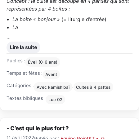
Concept : le culte est découpé en 4 parties qui sont
représentées par 4 boîtes :
La boîte « bonjour »
(= liturgie d’entrée)
La
…
Lire la suite
Publics :
Éveil (0-6 ans)
Temps et fêtes :
Avent
Catégories :
,
Avec kamishibaï
Cultes à 4 pattes
Textes bibliques :
Luc 02
- C’est qui le plus fort ?
11 avril 2022
Publié par :
Equipe PointKT -LG