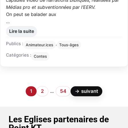
Médias pro et subventionnées par l’EERV.
On peut se balader aux
…
Lire la suite
Publics :
,
Animateur.ices
Tous-âges
Catégories :
Contes
1
2
…
54
→
suivant
Les Eglises partenaires de
Point KT