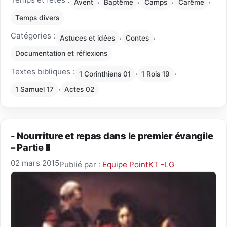
Avent
Baptême
Camps
Carême
Temps divers
Catégories :
,
,
Astuces et idées
Contes
Documentation et réflexions
Textes bibliques :
,
,
1 Corinthiens 01
1 Rois 19
,
1 Samuel 17
Actes 02
- Nourriture et repas dans le premier évangile
– Partie II
02 mars 2015
Publié par :
Equipe PointKT -LG